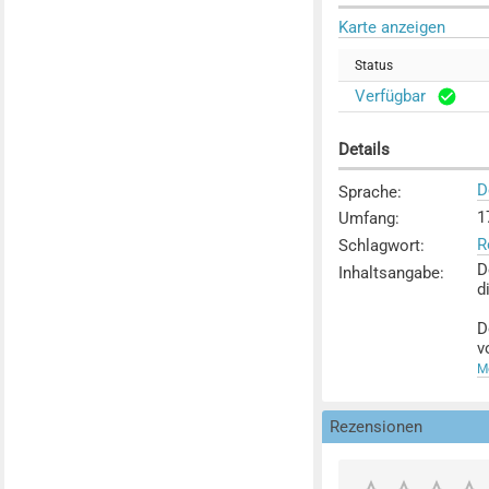
Karte anzeigen
Status
Verfügbar
Details
D
Sprache
:
17
Umfang
:
R
Schlagwort
:
D
Inhaltsangabe
:
d
D
v
d
Me
e
Rezensionen
D
V
M
d