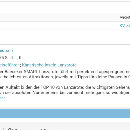
Medio
KV Zü
eutsch
5 S. : Ill., K.
eiseführer
;
Kanarische Inseln Lanzarote
er Baedeker SMART Lanzarote führt mit perfekten Tagesprogrammen 
ie beliebtesten Attraktionen, jeweils mit Tipps für kleine Pausen in
en Auftakt bilden die TOP 10 von Lanzarote: die wichtigsten Sehen
on der absoluten Nummer eins bis zur nicht mehr ganz so wichtigen
ie Tipps des "Lanzarote Gefühls", zum Beispiel ein Ausflug zu einem 
hr...
ine Wandertour durch die idyllische Umgebung des Vulkans Montañ
as Magazin erzählt spannende und unterhaltsame Geschichten über d
ulkanlandschaften von Lanzarote mit ihren 125 Vulkankegeln und de
eer als auch vom Land geprägten kanarischen Küche, von unterschi
er Landschaft als Drehort für viele grosse Hollywood-Meisterwerk