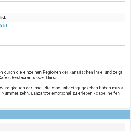
thek
rich
durch die einzelnen Regionen der kanarischen Insel und zeigt
 Cafés, Restaurants oder Bars.
swürdigkeiten der Insel, die man unbedingt gesehen haben muss,
 Nummer zehn. Lanzarote emotional zu erleben - dabei helfen
der vielen "Mercados", einen für die Insel typischen Markt, oder
a.
as Leben auf der Vulkaninsel. Vorgestellt werden die
r einzigartigen Landschaft. Erzählt wird von der sowohl vom
edlichsten Fortbewegungsmitteln zu Wasser und zu Land, von
e und vom ausgelassenen Karneval und bunten Fiestas.