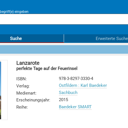
egriff(e) eingeben
Suche
Erweiterte Suche
Lanzarote
perfekte Tage auf der Feuerinsel
978-3-8297-3330-4
ISBN
:
Ostfildern : Karl Baedeker
Verlag
:
Sachbuch
Medienart
:
2015
Erscheinungsjahr
:
Baedeker SMART
Reihe
: