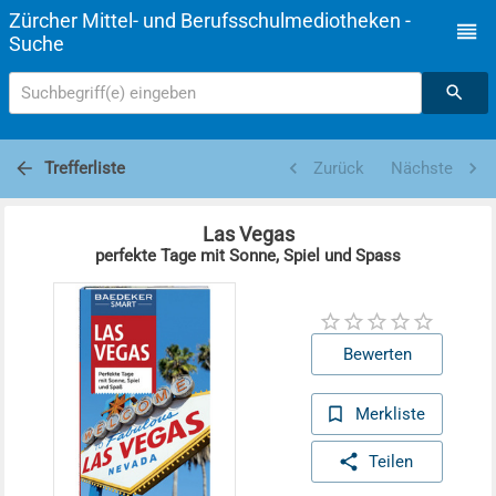
Zürcher Mittel- und Berufsschulmediotheken -
Suche
Suchbegriff(e) eingeben
Trefferliste
Zurück
Nächste
Las Vegas
perfekte Tage mit Sonne, Spiel und Spass
Bewerten
Merkliste
Teilen