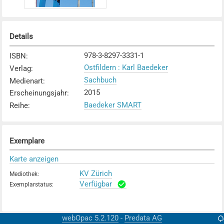
Details
978-3-8297-3331-1
ISBN
:
Ostfildern : Karl Baedeker
Verlag
:
Sachbuch
Medienart
:
2015
Erscheinungsjahr
:
Baedeker SMART
Reihe
:
Exemplare
Karte anzeigen
KV Zürich
Mediothek
:
Verfügbar
Exemplarstatus
:
webOpac 5.2.120
Predata AG
-