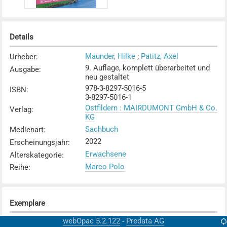
Details
Maunder, Hilke
;
Patitz, Axel
Urheber
:
9. Auflage, komplett überarbeitet und
Ausgabe
:
neu gestaltet
978-3-8297-5016-5
ISBN
:
3-8297-5016-1
Ostfildern : MAIRDUMONT GmbH & Co.
Verlag
:
KG
Sachbuch
Medienart
:
2022
Erscheinungsjahr
:
Erwachsene
Alterskategorie
:
Marco Polo
Reihe
:
Exemplare
webOpac 5.2.122
Predata AG
-
Karte anzeigen