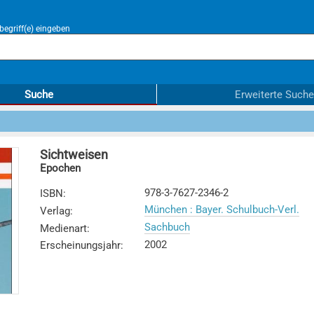
egriff(e) eingeben
Suche
Erweiterte Suche
Sichtweisen
Epochen
978-3-7627-2346-2
ISBN
:
München : Bayer. Schulbuch-Verl.
Verlag
:
Sachbuch
Medienart
:
2002
Erscheinungsjahr
: