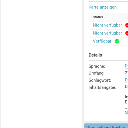
Karte anzeigen
Status
Nicht verfügbar
Nicht verfügbar
Verfügbar
Details
D
Sprache
:
27
Umfang
:
D
Schlagwort
:
D
Inhaltsangabe
:
I
E
G
Me
d
Vom selben Urheber
D