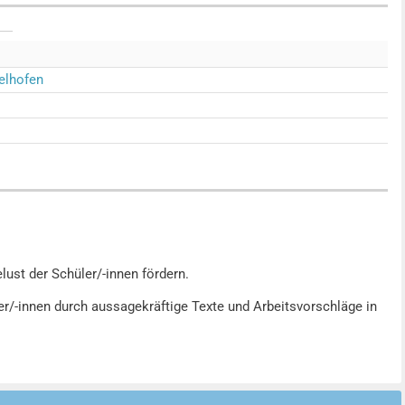
elhofen
ust der Schüler/-innen fördern.
r/-innen durch aussagekräftige Texte und Arbeitsvorschläge in
ermittelt Schritt für Schritt der Band »Methoden«. Hierbei steht
.
gen und Schaubildern stellt eine hilfreiche Ergänzung für