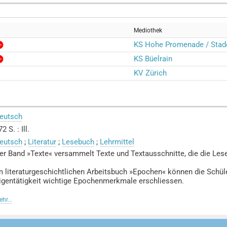
Mediothek
KS Hohe Promenade / Stad
KS Büelrain
KV Zürich
eutsch
2 S. : Ill.
eutsch
;
Literatur
;
Lesebuch
;
Lehrmittel
er Band »Texte« versammelt Texte und Textausschnitte, die die Lesel
m literaturgeschichtlichen Arbeitsbuch »Epochen« können die Schüle
igentätigkeit wichtige Epochenmerkmale erschliessen.
rundlegende Arbeitstechniken im Umgang mit Sprache und Literatur v
hr...
as Erlernen und Trainieren von Schlüsselfertigkeiten im Vordergrund
er Lehrerband »Materialien« mit Kopiervorlagen, Unterrichtsvorschlä