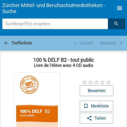
Zürcher Mittel- und Berufsschulmediotheken -
Suche
Suchbegriff(e) eingeben
Trefferliste
Zurück
Nächste
100 % DELF B2 - tout public
Livre de l'élève avec 4 CD audio
Bewerten
Merkliste
Teilen