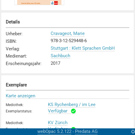
Details
Cravageot, Marie
Urheber
:
978-3-12-529448-6
ISBN
:
Stuttgart : Klett Sprachen GmbH
Verlag
:
Sachbuch
Medienart
:
2017
Erscheinungsjahr
:
Exemplare
Karte anzeigen
KS Rychenberg / im Lee
Mediothek
:
Verfügbar
Exemplarstatus
:
KV Zürich
Mediothek
:
Verfügbar
Exemplarstatus
:
webOpac 5.2.122
Predata AG
-