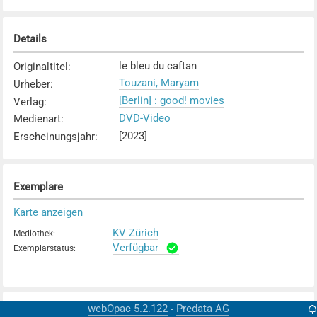
Details
le bleu du caftan
Originaltitel
:
Touzani, Maryam
Urheber
:
[Berlin] : good! movies
Verlag
:
DVD-Video
Medienart
:
[2023]
Erscheinungsjahr
:
Exemplare
Karte anzeigen
KV Zürich
Mediothek
:
Verfügbar
Exemplarstatus
:
webOpac 5.2.122
Predata AG
-
Weitere Details