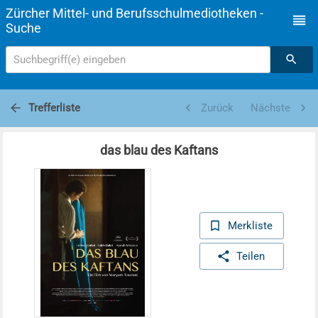
Zürcher Mittel- und Berufsschulmediotheken -
Suche
Suchbegriff(e) eingeben
Trefferliste
Zurück
Nächste
das blau des Kaftans
Merkliste
Teilen