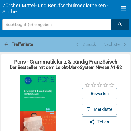
Zürcher Mittel- und Berufsschulmediotheken -
Suche
Suchbegriff(e) eingeben
Trefferliste
Zurück
Nächste
Pons - Grammatik kurz & bündig Französisch
Der Bestseller mit dem Leicht-Merk-System Niveau A1-B2
Bewerten
Merkliste
Teilen