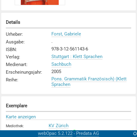
Details
Forst, Gabriele
Urheber
:
.
Ausgabe
:
978-3-12-561143-6
ISBN
:
Stuttgart : Klett Sprachen
Verlag
:
Sachbuch
Medienart
:
2005
Erscheinungsjahr
:
Pons. Grammatik Französisch) (Klett
Reihe
:
Sprachen
Exemplare
Karte anzeigen
KV Zürich
Mediothek
:
Verfügbar
Exemplarstatus
:
webOpac 5.2.122
Predata AG
-