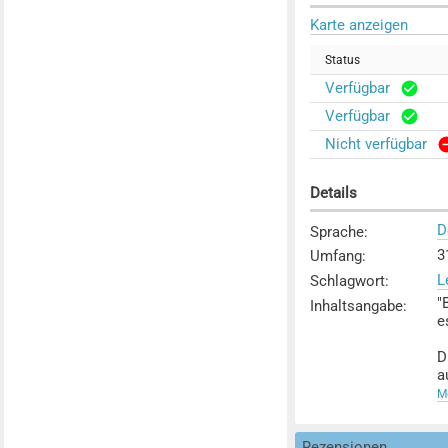
Karte anzeigen
Status
Verfügbar
Verfügbar
Nicht verfügbar
Details
D
Sprache
:
3
Umfang
:
L
Schlagwort
:
"
Inhaltsangabe
:
e
D
a
S
Me
I
Rezensionen
e