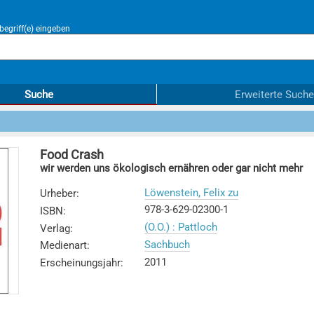
egriff(e) eingeben
Suche
Erweiterte Suche
Food Crash
wir werden uns ökologisch ernähren oder gar nicht mehr
Löwenstein, Felix zu
Urheber
:
978-3-629-02300-1
ISBN
:
(O.O.) : Pattloch
Verlag
:
Sachbuch
Medienart
:
2011
Erscheinungsjahr
: