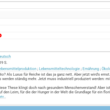
eutsch
19 S.
ebensmittelproduktion
;
Lebensmitteltechnologie
;
Ernährung
;
Ökol
Bio? Als Luxus für Reiche ist das ja ganz nett. Aber jetzt wird's er
s werden ständig mehr. Jetzt muss industriell produziert werden: mi
iese These klingt doch nach gesundem Menschenverstand! Aber ist s
uf den Leim, für die der Hunger in der Welt die Grundlage für ein fl
aatgut ist?
hr...
n seinem Buch FOOD Crash macht der international angesehene Fach
ine industrielle Landwirtschaft, die auf der Übernutzung von Resso