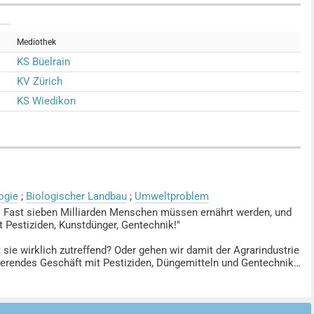
Mediothek
KS Büelrain
KV Zürich
KS Wiedikon
ogie
;
Biologischer Landbau
;
Umweltproblem
nst. Fast sieben Milliarden Menschen müssen ernährt werden, und
t Pestiziden, Kunstdünger, Gentechnik!"
ie wirklich zutreffend? Oder gehen wir damit der Agrarindustrie
orierendes Geschäft mit Pestiziden, Düngemitteln und Gentechnik-
mann für Ökolandbau Felix zu Löwenstein verständlich, dass
urcen aufbaut, kein Weg zur Lösung, sondern eine Sackgasse ist.