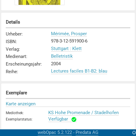
Details
Mérimée, Prosper
Urheber
:
978-3-12-591900-6
ISBN
:
Stuttgart : Klett
Verlag
:
Belletristik
Medienart
:
2004
Erscheinungsjahr
:
Lectures faciles B1-B2: blau
Reihe
:
Exemplare
Karte anzeigen
KS Hohe Promenade / Stadelhofen
Mediothek
:
Verfügbar
Exemplarstatus
:
KV Zürich
Mediothek
:
webOpac 5.2.122
Predata AG
-