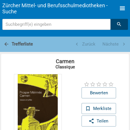
Zürcher Mittel- und Berufsschulmediotheken -
Suche
Suchbegriff(e) eingeben
Trefferliste
Zurück
Nächste
Carmen
Classique
Bewerten
Merkliste
Teilen