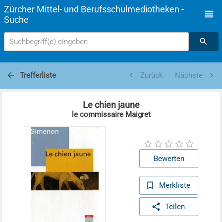
Zürcher Mittel- und Berufsschulmediotheken -
Suche
Suchbegriff(e) eingeben
Trefferliste
Zurück
Nächste
Le chien jaune
le commissaire Maigret
Bewerten
Merkliste
Teilen