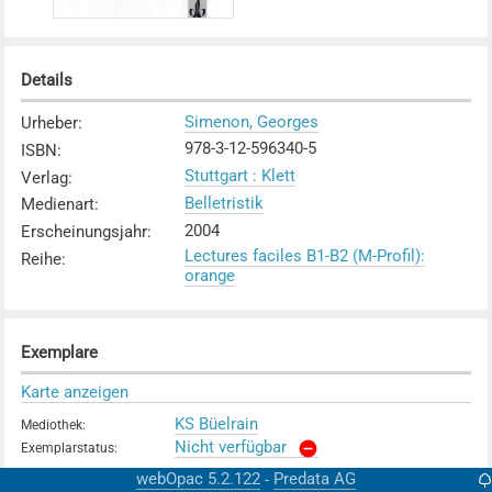
Details
Simenon, Georges
Urheber
:
978-3-12-596340-5
ISBN
:
Stuttgart : Klett
Verlag
:
Belletristik
Medienart
:
2004
Erscheinungsjahr
:
Lectures faciles B1-B2 (M-Profil):
Reihe
:
orange
Exemplare
Karte anzeigen
KS Büelrain
Mediothek
:
Nicht verfügbar
Exemplarstatus
:
webOpac 5.2.122
Predata AG
-
KV Zürich