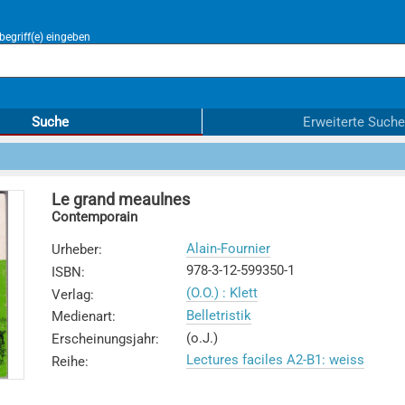
egriff(e) eingeben
Suche
Erweiterte Suche
Le grand meaulnes
Contemporain
Alain-Fournier
Urheber
:
978-3-12-599350-1
ISBN
:
(O.O.) : Klett
Verlag
:
Belletristik
Medienart
:
(o.J.)
Erscheinungsjahr
:
Lectures faciles A2-B1: weiss
Reihe
: