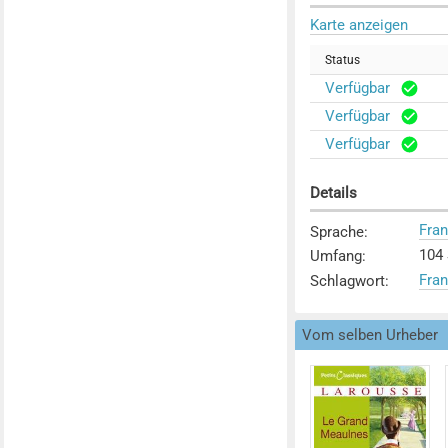
Karte anzeigen
Status
Verfügbar
Verfügbar
Verfügbar
Details
Fra
Sprache
:
104 S
Umfang
:
Fra
Schlagwort
:
Vom selben Urheber