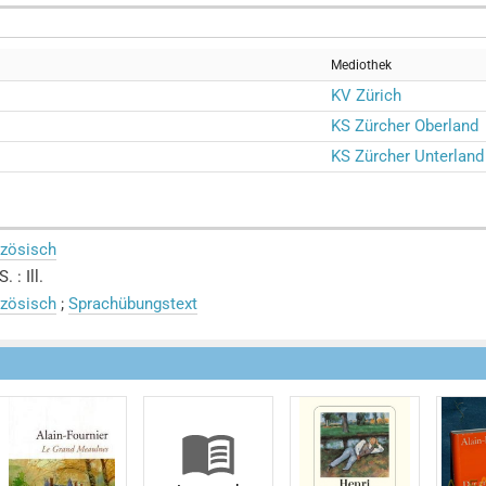
Mediothek
KV Zürich
KS Zürcher Oberland
KS Zürcher Unterland
nzösisch
. : Ill.
nzösisch
;
Sprachübungstext