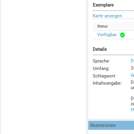
Exemplare
Karte anzeigen
Status
Verfügbar
Details
D
Sprache
:
2
Umfang
:
W
Schlagwort
:
D
Inhaltsangabe
:
u
D
z
s
Me
r
I
Rezensionen
D