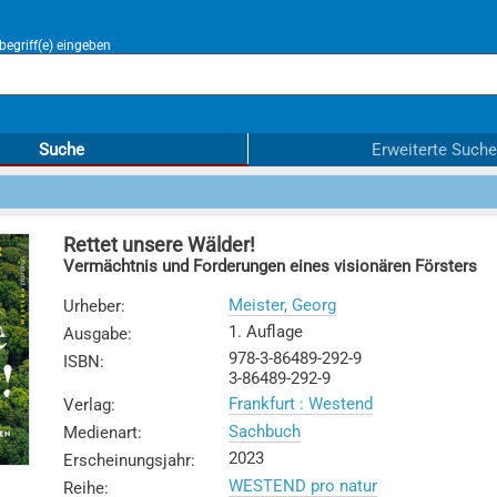
egriff(e) eingeben
Suche
Erweiterte Suche
Rettet unsere Wälder!
Vermächtnis und Forderungen eines visionären Försters
Meister, Georg
Urheber
:
1. Auflage
Ausgabe
:
978-3-86489-292-9
ISBN
:
3-86489-292-9
Frankfurt : Westend
Verlag
:
Sachbuch
Medienart
:
2023
Erscheinungsjahr
:
WESTEND pro natur
Reihe
: