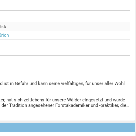
thek
rich
st in Gefahr und kann seine vielfältigen, für unser aller Wohl
r, hat sich zeitlebens für unsere Wälder eingesetzt und wurde
 der Tradition angesehener Forstakademiker und -praktiker, die
och dieser scheitert an dem unheilvollen Zusammenschluss einer
häen fixierten Jagd, die von einer kleinen, aber mächtigen
lig sind für Windwurf, Borkenkäfer und die grosse