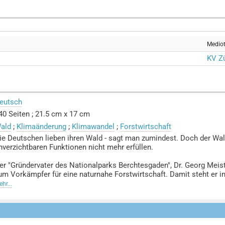
Medio
KV Zü
eutsch
40 Seiten ; 21.5 cm x 17 cm
ald
;
Klimaänderung
;
Klimawandel
;
Forstwirtschaft
ie Deutschen lieben ihren Wald - sagt man zumindest. Doch der Wald i
nverzichtbaren Funktionen nicht mehr erfüllen.
er "Gründervater des Nationalparks Berchtesgaden", Dr. Georg Meiste
um Vorkämpfer für eine naturnahe Forstwirtschaft. Damit steht er in
eit über 100 Jahren den nachhaltigen Umbau der Wälder fordern. D
hr...
ein auf Holzertrag ausgerichteten Forstwirtschaft und einer auf Trop
nteressengruppe betrieben wird.
ie Folge: veraltete Anbauformen und riesige Monokulturen, die anfäl