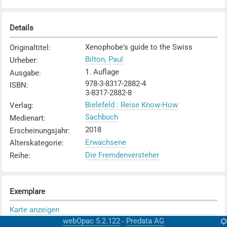
Details
Xenophobe's guide to the Swiss
Originaltitel
:
Bilton, Paul
Urheber
:
1. Auflage
Ausgabe
:
978-3-8317-2882-4
ISBN
:
3-8317-2882-8
Bielefeld : Reise Know-How
Verlag
:
Sachbuch
Medienart
:
2018
Erscheinungsjahr
:
Erwachsene
Alterskategorie
:
Die Fremdenversteher
Reihe
:
Exemplare
Karte anzeigen
webOpac 5.2.122
Predata AG
-
KS Rychenberg / im Lee
Mediothek
: