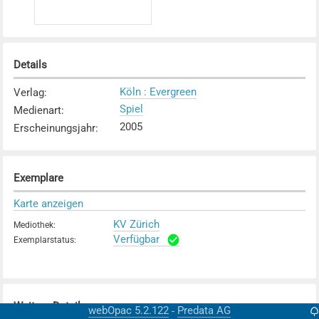
Details
Köln : Evergreen
Verlag
:
Spiel
Medienart
:
2005
Erscheinungsjahr
:
Exemplare
Karte anzeigen
KV Zürich
Mediothek
:
Verfügbar
Exemplarstatus
:
Weitere Details
webOpac 5.2.122
Predata AG
-