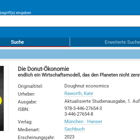
egriff(e) eingeben
Suche
Erweiterte Suche
Die Donut-Ökonomie
endlich ein Wirtschaftsmodell, das den Planeten nicht zers
Doughnut economics
Originaltitel
:
Raworth, Kate
Urheber
:
Aktualisierte Studienausgabe, 1. Auf
Ausgabe
:
978-3-446-27654-3
ISBN
:
3-446-27654-8
München : Hanser
Verlag
:
Sachbuch
Medienart
:
2023
Erscheinungsjahr
: