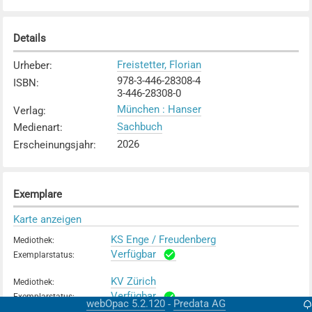
Details
Freistetter, Florian
Urheber
:
978-3-446-28308-4
ISBN
:
3-446-28308-0
München : Hanser
Verlag
:
Sachbuch
Medienart
:
2026
Erscheinungsjahr
:
Exemplare
Karte anzeigen
KS Enge / Freudenberg
Mediothek
:
Verfügbar
Exemplarstatus
:
KV Zürich
Mediothek
:
Verfügbar
Exemplarstatus
:
webOpac 5.2.120
Predata AG
-