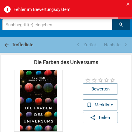
Zürcher Mittel- und Berufsschulmediotheken -
Fehler im Bewertungssystem
Suche
Suchbegriff(e) eingeben
Trefferliste
Zurück
Nächste
Die Farben des Universums
Bewerten
Merkliste
Teilen