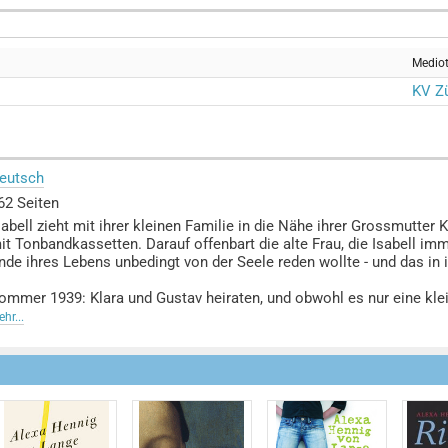
Medio
KV Zü
eutsch
62 Seiten
sabell zieht mit ihrer kleinen Familie in die Nähe ihrer Grossmutter 
it Tonbandkassetten. Darauf offenbart die alte Frau, die Isabell i
nde ihres Lebens unbedingt von der Seele reden wollte - und das in i
ommer 1939: Klara und Gustav heiraten, und obwohl es nur eine kleine
rosses beginnt. Ihr Zuhause richten sie sich in einem Häuschen neb
hr...
ationalsozialisten leitet. Das jüdische Mädchen Tolla, das Klara übe
ichere Ausland kommen. Nun scheint ein Stück Normalität möglich,
or dem Krieg sein wird, ist überall zu spüren.
enig später wird Gustav eingezogen und Klara, inzwischen schwange
erantwortung, allein finden. Als der Krieg schliesslich in die Stadt 
eben wirklich keine andere Wahl gelassen hat.