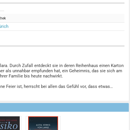
thek
rich
Klara. Durch Zufall entdeckt sie in deren Reihenhaus einen Karton
mmer als unnahbar empfunden hat, ein Geheimnis, das sie sich am
hrer Familie bis heute nachwirkt.
 Feier ist, herrscht bei allen das Gefühl vor, dass etwas
en dem Frauenbildungsheim ein, das Klara für die
r Jahre bei sich versteckt hat, soll mit einem Kindertransport ins
 wenigstens für kurze Zeit. Denn dass dies der letzte Sommer
r, muss ihren Weg durch das Dritte Reich, zwischen Schuld und
am Harz zurückkommt, stellt sich für Klara die Frage, ob ihr das