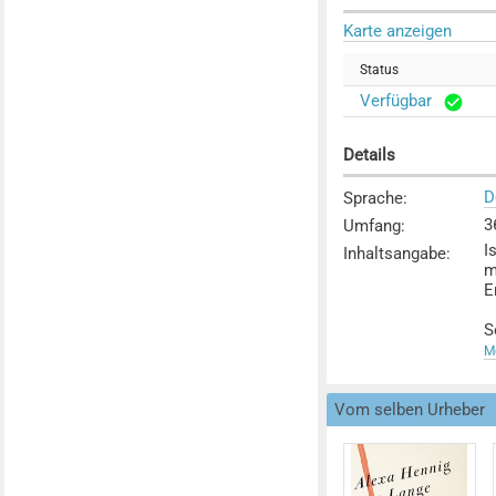
Karte anzeigen
Status
Verfügbar
Details
D
Sprache
:
3
Umfang
:
I
Inhaltsangabe
:
m
E
S
G
Me
N
s
Vom selben Urheber
v
W
V
L