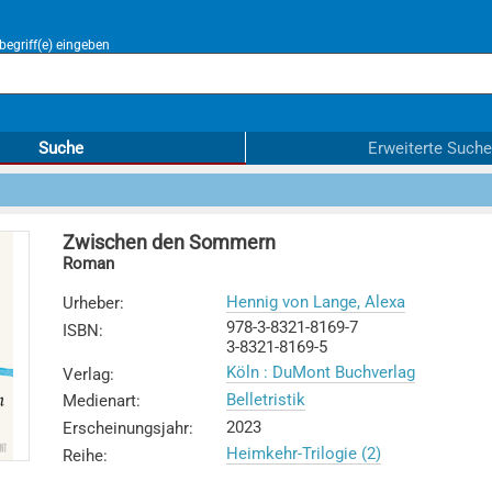
egriff(e) eingeben
Suche
Erweiterte Suche
Zwischen den Sommern
Roman
Hennig von Lange, Alexa
Urheber
:
978-3-8321-8169-7
ISBN
:
3-8321-8169-5
Köln : DuMont Buchverlag
Verlag
:
Belletristik
Medienart
:
2023
Erscheinungsjahr
:
Heimkehr-Trilogie (2)
Reihe
: