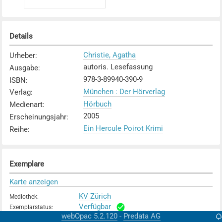
Details
Christie, Agatha
Urheber
:
autoris. Lesefassung
Ausgabe
:
978-3-89940-390-9
ISBN
:
München : Der Hörverlag
Verlag
:
Hörbuch
Medienart
:
2005
Erscheinungsjahr
:
Ein Hercule Poirot Krimi
Reihe
:
Exemplare
Karte anzeigen
KV Zürich
Mediothek
:
Verfügbar
Exemplarstatus
:
webOpac 5.2.120
Predata AG
-