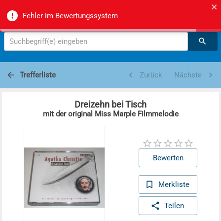
Zürcher Mittel- und Berufsschulmediotheken -
Fehler im Bewertungssystem
Suche
Suchbegriff(e) eingeben
Trefferliste
Zurück
Nächste
Dreizehn bei Tisch
mit der original Miss Marple Filmmelodie
Bewerten
Merkliste
Teilen