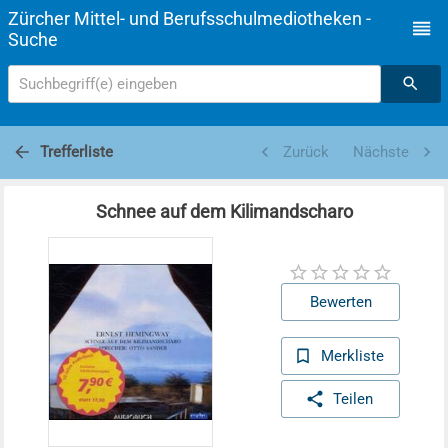
Zürcher Mittel- und Berufsschulmediotheken -
Suche
Suchbegriff(e) eingeben
Trefferliste
Zurück
Nächste
Schnee auf dem Kilimandscharo
Bewerten
Merkliste
Teilen