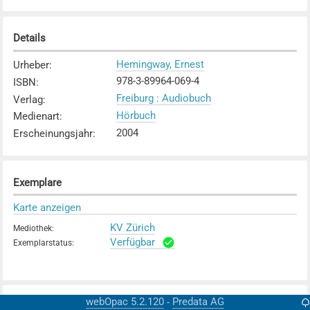
Details
Hemingway, Ernest
Urheber
:
978-3-89964-069-4
ISBN
:
Freiburg : Audiobuch
Verlag
:
Hörbuch
Medienart
:
2004
Erscheinungsjahr
:
Exemplare
Karte anzeigen
KV Zürich
Mediothek
:
Verfügbar
Exemplarstatus
:
webOpac 5.2.120
Predata AG
-
Weitere Details