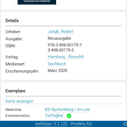
Details
Jungk, Robert
Urheber
:
Neuausgabe
Ausgabe
:
978-3-498-00179-7
ISBN
:
3-498-00179-5
Hamburg : Rowohlt
Verlag
:
Sachbuch
Medienart
:
März 2020
Erscheinungsjahr
:
Exemplare
Karte anzeigen
KS Rychenberg / im Lee
Mediothek
:
Verfügbar
Exemplarstatus
:
webOpac 5.2.122
Predata AG
-
KV Zürich