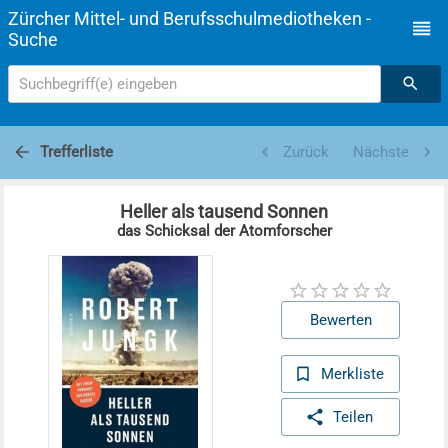
Zürcher Mittel- und Berufsschulmediotheken -
Suche
Suchbegriff(e) eingeben
Trefferliste
Zurück
Nächste
Heller als tausend Sonnen
das Schicksal der Atomforscher
Bewerten
Merkliste
Teilen