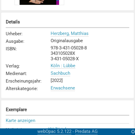
Details
Herzberg, Matthias
Urheber
:
Originalausgabe
Ausgabe
:
978-3-431-05028-8
ISBN
:
343105028X
3-431-05028-X
Köln : Lübbe
Verlag
:
Sachbuch
Medienart
:
[2022]
Erscheinungsjahr
:
Erwachsene
Alterskategorie
:
Exemplare
Karte anzeigen
KV Zürich
Mediothek
:
webOpac 5.2.122
Predata AG
-