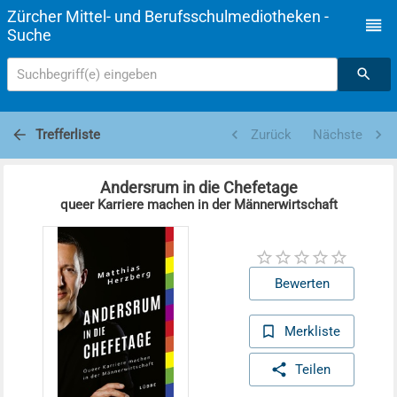
Zürcher Mittel- und Berufsschulmediotheken -
Suche
Suchbegriff(e) eingeben
Trefferliste
Zurück
Nächste
Andersrum in die Chefetage
queer Karriere machen in der Männerwirtschaft
Bewerten
Merkliste
Teilen