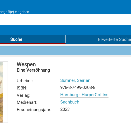
egriff(e) eingeben
Suche
Erweiterte Suche
Wespen
Eine Versöhnung
Sumner, Seirian
Urheber
:
978-3-7499-0208-8
ISBN
:
Hamburg : HarperCollins
Verlag
:
Sachbuch
Medienart
:
2023
Erscheinungsjahr
: