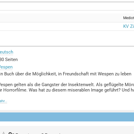
Medio
KV Zü
eutsch
30 Seiten
espen
in Buch über die Möglichkeit, in Freundschaft mit Wespen zu leben
espen gelten als die Gangster der Insektenwelt. Als geflügelte Mörde
ür Horrorfilme. Was hat zu diesem miserablen Image geführt? Und ha
ie britische Entomologin und Verhaltensökologin Dr. Seirian Sumne
hr...
armonie mit Wespen leben, davon ist sie überzeugt. Denn Wespen fü
st endlos. Wespen errichten Zitadellen, die unsere eigenen Bauwerk
chädlingsbekämpfer der Natur, deren Verlust so verheerend wäre wie
rzählerisch und voller Hingabe öffnet uns Sumner die Augen für die 
ir unsere Furcht überwinden und in die Wertschätzung und Faszinati