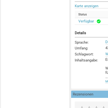
Karte anzeigen
Status
Verfügbar
Details
D
Sprache
:
4
Umfang
:
W
Schlagwort
:
E
Inhaltsangabe
:
W
f
D
Me
H
i
Rezensionen
S
E
w